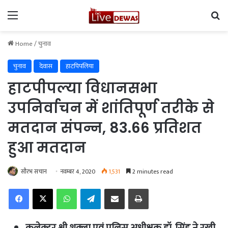
Menu
Se
Home
/
चुनाव
चुनाव
देवास
हाटपिपलिया
हाटपीपल्‍या विधानसभा
उपनिर्वाचन में शांतिपूर्ण तरीके से
मतदान संपन्न, 83.66 प्रतिशत
हुआ मतदान
सौरभ सचान
नवम्बर 4, 2020
1,531
2 minutes read
Facebook
X
WhatsApp
Telegram
Share via Email
Print