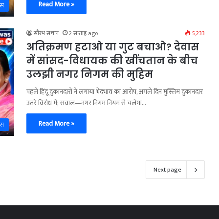
Read More »
ास
सौरभ सचान
2 सप्ताह ago
5,233
अतिक्रमण हटाओ या गुट बचाओ? देवास
में सांसद-विधायक की खींचतान के बीच
उलझी नगर निगम की मुहिम
पहले हिंदू दुकानदारों ने लगाया भेदभाव का आरोप, अगले दिन मुस्लिम दुकानदार
उतरे विरोध में; सवाल—नगर निगम नियम से चलेगा…
Read More »
ास
Next page