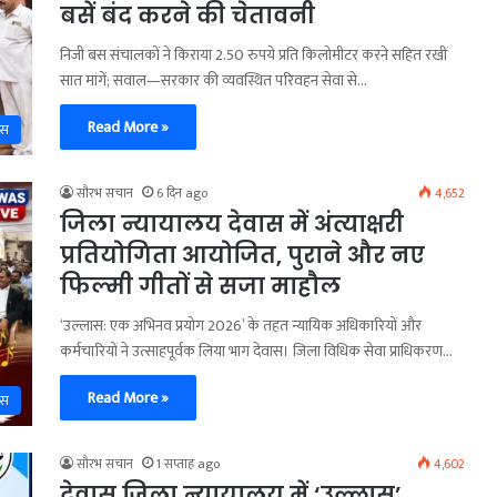
बसें बंद करने की चेतावनी
निजी बस संचालकों ने किराया 2.50 रुपये प्रति किलोमीटर करने सहित रखीं
सात मांगें; सवाल—सरकार की व्यवस्थित परिवहन सेवा से…
Read More »
ास
सौरभ सचान
6 दिन ago
4,652
जिला न्यायालय देवास में अंत्याक्षरी
प्रतियोगिता आयोजित, पुराने और नए
फिल्मी गीतों से सजा माहौल
‘उल्लास: एक अभिनव प्रयोग 2026’ के तहत न्यायिक अधिकारियों और
कर्मचारियों ने उत्साहपूर्वक लिया भाग देवास। जिला विधिक सेवा प्राधिकरण…
Read More »
ास
सौरभ सचान
1 सप्ताह ago
4,602
देवास जिला न्यायालय में ‘उल्लास’