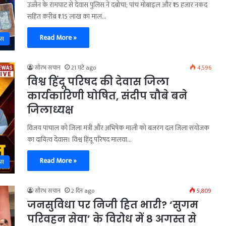
उज्जैन के रामघाट से देवास पुलिस ने दबोचा; पांच मोबाइल और ₹15 हजार नकद
सहित करीब ₹1.15 लाख का माल…
Read More »
ास
सौरभ सचान
21 घंटे ago
4,596
विश्व हिंदू परिषद की देवास जिला
कार्यकारिणी घोषित, संदीप चौबे बने
जिलाध्यक्ष
विजय पांचाल को जिला मंत्री और अभिषेक माली को बजरंग दल जिला संयोजक
का दायित्व देवास। विश्व हिंदू परिषद मालवा…
Read More »
ास
सौरभ सचान
2 दिन ago
5,809
जनसुविधा पर निजी हित भारी? ‘सुगम
परिवहन सेवा’ के विरोध में 8 अगस्त से