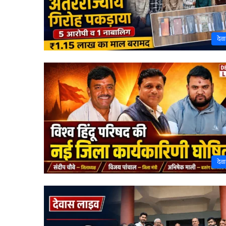
देव
देव