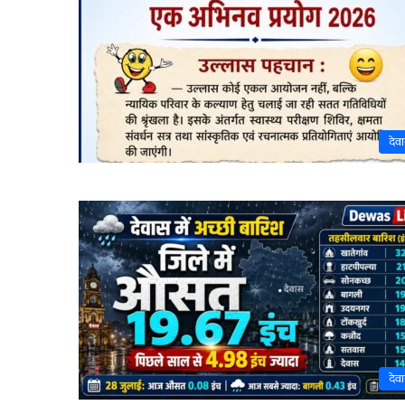
देव
देव