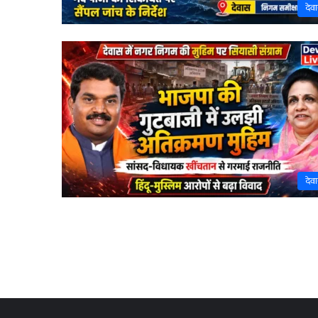
देव
देव