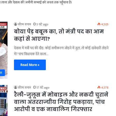
मने लाना और देवास की जमीनी सच्चाई को जनता तक पहुँचाना है।
सौरभ सचान
5 घंटे ago
4,505
बोया पेड़ बबूल का, तो मंत्री पद का आम
कहां से आएगा?
देवास में मंत्री पद की दौड़: कोई समीकरण जोड़ने में जुटा, तो कोई दावेदारी तोड़ने
में? पांच विधायक देने वाला…
Read More »
ास
सौरभ सचान
17 घंटे ago
4,578
रैली-जुलूस में मोबाइल और नकदी चुराने
वाला अंतरराज्यीय गिरोह पकड़ाया, पांच
आरोपी व एक नाबालिग गिरफ्तार