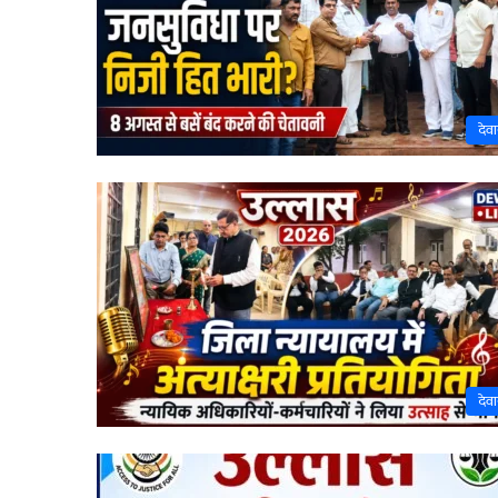
देव
देव