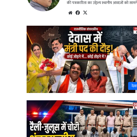
की पत्रकारिता का उद्देश्य स्थानीय आवाज़ों को सा
We
Fac
X
bsi
eb
te
oo
k
देव