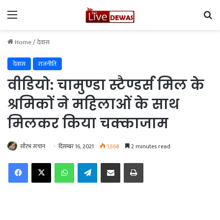
Menu
Se
Home
/
देवास
देवास
राजनीति
वीडियो: चामुण्डा स्टैण्डर्स मिल के
श्रमिकों ने महिलाओं के साथ
मिलकर किया चक्काजाम
सौरभ सचान
दिसम्बर 16, 2021
1,568
2 minutes read
Facebook
X
WhatsApp
Telegram
Share via Email
Print