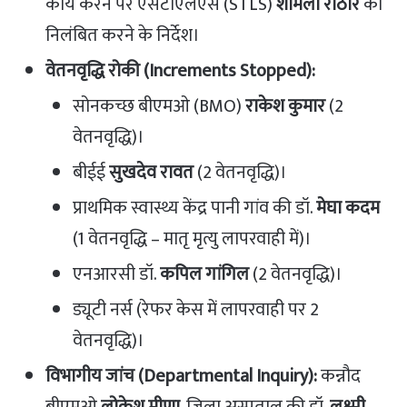
कार्य करने पर एसटीएलएस (STLS)
शर्मिला राठौर
को
निलंबित करने के निर्देश।
वेतनवृद्धि रोकी (Increments Stopped):
​सोनकच्छ बीएमओ (BMO)
राकेश कुमार
(2
वेतनवृद्धि)।
​बीईई
सुखदेव रावत
(2 वेतनवृद्धि)।
​प्राथमिक स्वास्थ्य केंद्र पानी गांव की डॉ.
मेघा कदम
(1 वेतनवृद्धि – मातृ मृत्यु लापरवाही में)।
​एनआरसी डॉ.
कपिल गांगिल
(2 वेतनवृद्धि)।
​ड्यूटी नर्स (रेफर केस में लापरवाही पर 2
वेतनवृद्धि)।
विभागीय जांच (Departmental Inquiry):
कन्नौद