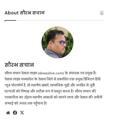
a
o
n
h
c
u
s
a
About सौरभ सचान
e
T
t
t
b
u
a
s
o
b
g
A
o
e
r
p
सौरभ सचान
k
a
p
सौरभ सचान देवास लाइव (dewaslive.com) के संपादक एवं प्रमुख हैं।
देवास लाइव मध्यप्रदेश के देवास जिले से प्रकाशित एक प्रमुख डिजिटल हिंदी
m
न्यूज़ प्लेटफ़ॉर्म है, जो स्थानीय खबरों, सामाजिक मुद्दों और जनहित से जुड़ी
घटनाओं को निष्पक्ष और सटीक रूप में प्रस्तुत करता है। सौरभ सचान की
पत्रकारिता का उद्देश्य स्थानीय आवाज़ों को सामने लाना और देवास की जमीनी
सच्चाई को जनता तक पहुँचाना है।
We
Fac
X
bsi
eb
te
oo