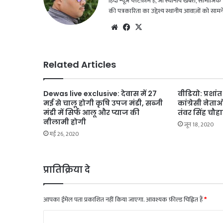
हिंदी न्यूज़ प्लेटफ़ॉर्म है, जो स्थानीय खबरों, सामा
की पत्रकारिता का उद्देश्य स्थानीय आवाज़ों को सा
We
Fac
X
bsi
eb
te
oo
k
Related Articles
Dewas live exclusive: देवास में 27
वीडियो: प्रशां
मई से चालू होगी कृषि उपज मंडी, सब्जी
कांग्रेसी नेता
मंडी में सिर्फ आलू और प्याज की
तंवर सिंह चौ
नीलामी होगी
जून 18, 2020
मई 26, 2020
प्रातिक्रिया दे
आपका ईमेल पता प्रकाशित नहीं किया जाएगा.
आवश्यक फ़ील्ड चिह्नित हैं
*
टि