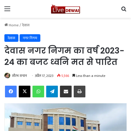
Menu
Se
Home
/
देवास
देवास
नगर निगम
देवास नगर निगम का वर्ष 2023-
24 का बजट ध्वनि मत से पारित
सौरभ सचान
अप्रैल 17, 2023
5,566
Less than a minute
Facebook
X
WhatsApp
Telegram
Share via Email
Print