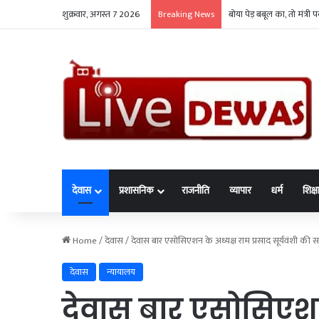
शुक्रवार, अगस्त 7 2026
रैली-जुलूस में मोबाइल और 
Breaking News
देवास
प्रशासनिक
राजनीति
व्यापार
धर्म
शिक्ष
Home
/
देवास
/
देवास बार एसोसिएशन के अध्यक्ष राम प्रसाद सूर्यवंशी की सन
देवास
न्यायालय
देवास बार एसोसिएशन 