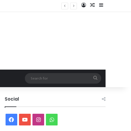
Log In
Random Article
Sidebar
Search
for
Social
Facebook
YouTube
Instagram
WhatsApp