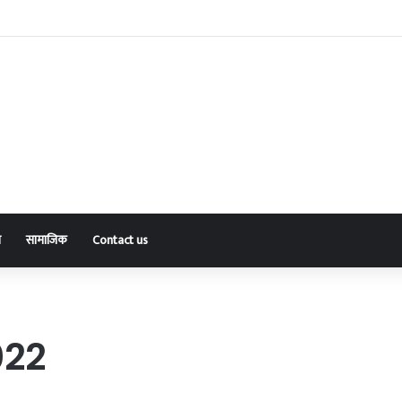
षा की पहल, दुर्घटना संभावित क्षेत्र में लगाए चेतावनी बैनर
ा
सामाजिक
Contact us
022