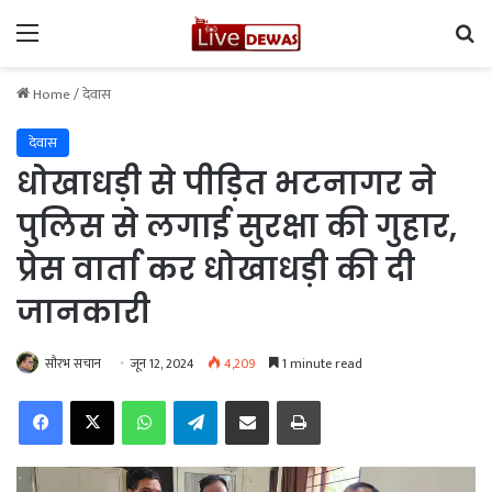
Menu
Se
Home
/
देवास
देवास
धोखाधड़ी से पीड़ित भटनागर ने
पुलिस से लगाई सुरक्षा की गुहार,
प्रेस वार्ता कर धोखाधड़ी की दी
जानकारी
सौरभ सचान
जून 12, 2024
4,209
1 minute read
Facebook
X
WhatsApp
Telegram
Share via Email
Print