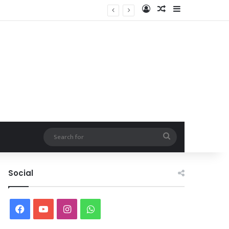
Log In
Random Article
Sidebar
Search
for
Social
Facebook
YouTube
Instagram
WhatsApp