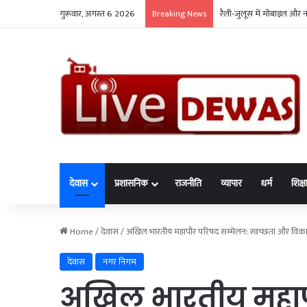
गुरूवार, अगस्त 6 2026
रैली-जुलूस में मोबाइल और 
Breaking News
देवास
प्रशासनिक
राजनीति
व्यापार
धर्म
शिक्ष
Home
/
देवास
/
अखिल भारतीय महापौर परिषद सम्मेलन: स्वच्छता और विक
देवास
नगर निगम
अखिल भारतीय महाप