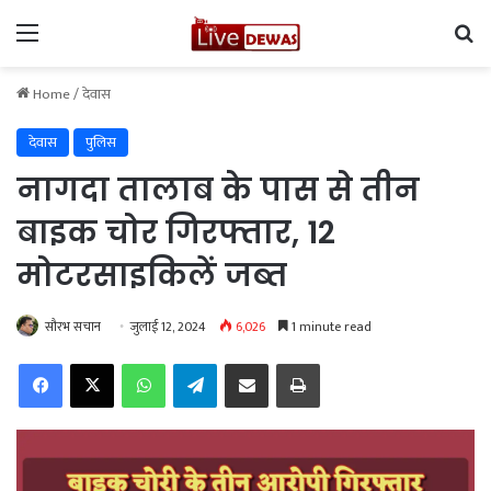
Menu
Se
Home
/
देवास
देवास
पुलिस
नागदा तालाब के पास से तीन
बाइक चोर गिरफ्तार, 12
मोटरसाइकिलें जब्त
सौरभ सचान
जुलाई 12, 2024
6,026
1 minute read
Facebook
X
WhatsApp
Telegram
Share via Email
Print