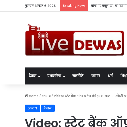
गुरूवार, अगस्त 6 2026
रैली-जुलूस में मोबाइल और 
Breaking News
देवास
प्रशासनिक
राजनीति
व्यापार
धर्म
शिक्ष
Home
/
अपराध
/
Video: स्टेट बैंक ऑफ़ इंडिया की मुख्य शाखा में डकैती ड
अपराध
देवास
Video: स्टेट बैंक ऑ