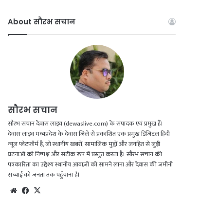
a
o
n
h
c
u
s
a
About सौरभ सचान
e
T
t
t
b
u
a
s
o
b
g
A
o
e
r
p
सौरभ सचान
k
a
p
सौरभ सचान देवास लाइव (dewaslive.com) के संपादक एवं प्रमुख हैं।
देवास लाइव मध्यप्रदेश के देवास जिले से प्रकाशित एक प्रमुख डिजिटल हिंदी
m
न्यूज़ प्लेटफ़ॉर्म है, जो स्थानीय खबरों, सामाजिक मुद्दों और जनहित से जुड़ी
घटनाओं को निष्पक्ष और सटीक रूप में प्रस्तुत करता है। सौरभ सचान की
पत्रकारिता का उद्देश्य स्थानीय आवाज़ों को सामने लाना और देवास की जमीनी
सच्चाई को जनता तक पहुँचाना है।
We
Fac
X
bsi
eb
te
oo