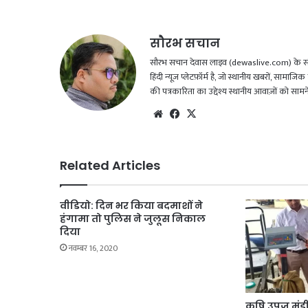
सौरभ सचान
सौरभ सचान देवास लाइव (dewaslive.com) के संपादक
हिंदी न्यूज़ प्लेटफ़ॉर्म है, जो स्थानीय खबरों, सामा
की पत्रकारिता का उद्देश्य स्थानीय आवाज़ों को सा
We
Fac
X
bsi
eb
te
oo
k
Related Articles
वीडियो: दिन भर किया बदमाशों ने
हंगामा तो पुलिस ने जुलूस निकाल
दिया
नवम्बर 16, 2020
कृषि उपज मंडी 