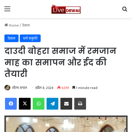
Menu
Se
Home
/
देवास
देवास
धर्म संकृति
दाउदी बोहरा समाज में रमजान
माह का समापन और ईद की
तैयारी
सौरभ सचान
अप्रैल 8, 2024
6,591
1 minute read
Facebook
X
WhatsApp
Telegram
Share via Email
Print