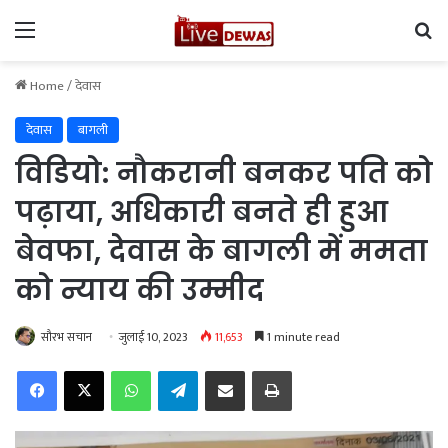
Menu
Se
Home
/
देवास
देवास
बागली
विडियो: नौकरानी बनकर पति को
पढ़ाया, अधिकारी बनते ही हुआ
बेवफा, देवास के बागली में ममता
को न्याय की उम्मीद
सौरभ सचान
जुलाई 10, 2023
11,653
1 minute read
Facebook
X
WhatsApp
Telegram
Share via Email
Print