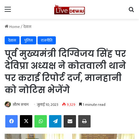
Menu
Se
Home
/
देवास
देवास
पुलिस
राजनीति
पूर्व मुख्यमंत्री दिग्विजय सिंह पर
देविप्रा अध्यक्ष ने कोतवाली थाने
पर कराई रिपोर्ट दर्ज, मानहानी
को नोटिस भेजेंगे
सौरभ सचान
जुलाई 10, 2023
9,329
1 minute read
Facebook
X
WhatsApp
Telegram
Share via Email
Print