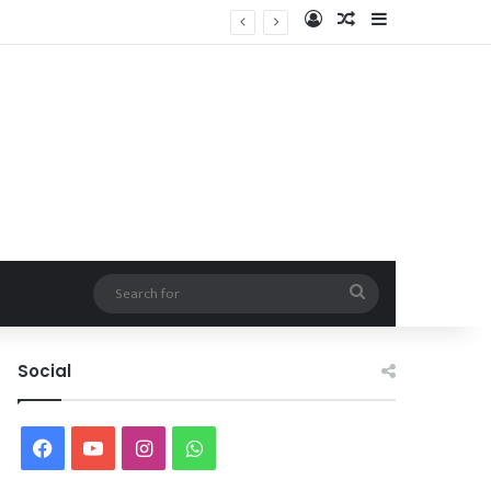
Log In
Random Article
Sidebar
Search
for
Social
Facebook
YouTube
Instagram
WhatsApp