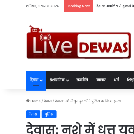
शनिवार, अगस्त 8 2026
देवास: नाबालिग से दुष्कर्म
Breaking News
देवास
प्रशासनिक
राजनीति
व्यापार
धर्म
शिक्ष
Home
/
देवास
/
देवास: नशे में धुत्त युवकों ने पुलिस पर किया हमला
देवास
पुलिस
देवास: नशे में धुत्त 