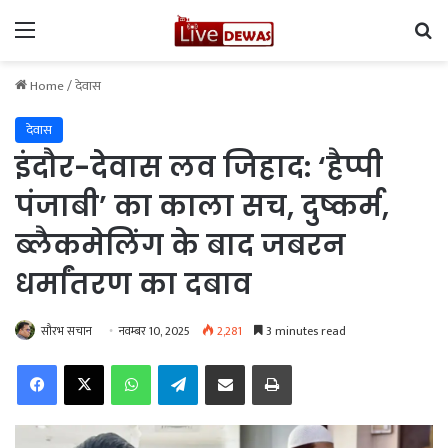
Menu
Se
Home
/
देवास
देवास
इंदौर-देवास लव जिहाद: ‘हैप्पी
पंजाबी’ का काला सच, दुष्कर्म,
ब्लैकमेलिंग के बाद जबरन
धर्मांतरण का दबाव
सौरभ सचान
नवम्बर 10, 2025
2,281
3 minutes read
Facebook
X
WhatsApp
Telegram
Share via Email
Print