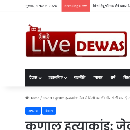
गुरूवार, अगस्त 6 2026
विश्व हिंदू परिषद की देवास 
Breaking News
देवास
प्रशासनिक
राजनीति
व्यापार
धर्म
शिक्ष
Home
/
अपराध
/
कुणाल हत्याकांड: जेल से मिली धमकी और गोली मार दी गई
अपराध
देवास
कुणाल हत्याकांड: 