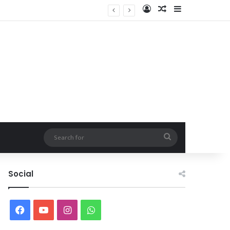
Log In
Random Article
Sidebar
Search
for
Social
Facebook
YouTube
Instagram
WhatsApp