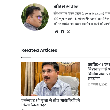
सौरभ सचान
सौरभ सचान देवास लाइव (dewaslive.com) के संपादक
हिंदी न्यूज़ प्लेटफ़ॉर्म है, जो स्थानीय खबरों, सामा
की पत्रकारिता का उद्देश्य स्थानीय आवाज़ों को सा
Website
Facebook
X
Related Articles
कोविड-19 के 
निराकरण से अ
विधिक सेवा प्
सहयोग
फ़रवरी 3, 2022
कलेक्‍टर श्री गुप्‍ता ने तीन आरोपियों को
किया जिलाबदर