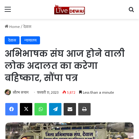
Menu
Se
Home
/
देवास
देवास
न्यायालय
अभिभाषक संघ आज होने वाली
लोक अदालत का करेगा
बहिष्कार, सौंपा पत्र
सौरभ सचान
फ़रवरी 11, 2023
5,872
Less than a minute
Facebook
X
WhatsApp
Telegram
Share via Email
Print