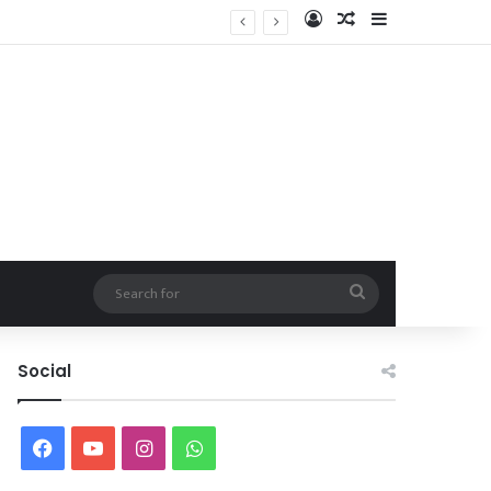
Log In
Random Article
Sidebar
Search
for
Social
Facebook
YouTube
Instagram
WhatsApp