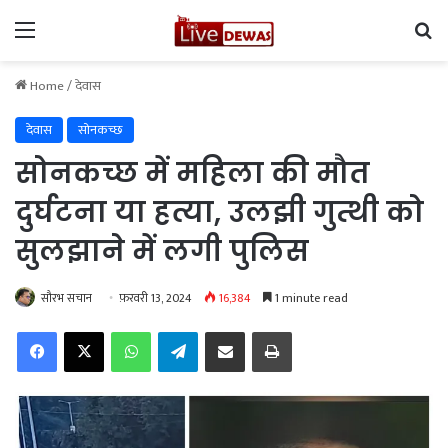
Menu
Se
Home
/
देवास
देवास
सोनकच्छ
सोनकच्छ में महिला की मौत
दुर्घटना या हत्या, उलझी गुत्थी को
सुलझाने में लगी पुलिस
सौरभ सचान
फ़रवरी 13, 2024
16,384
1 minute read
Facebook
X
WhatsApp
Telegram
Share via Email
Print