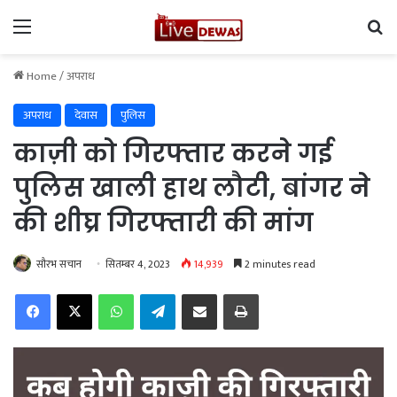
Menu
Se
Home
/
अपराध
अपराध
देवास
पुलिस
काज़ी को गिरफ्तार करने गई
पुलिस खाली हाथ लौटी, बांगर ने
की शीघ्र गिरफ्तारी की मांग
सौरभ सचान
सितम्बर 4, 2023
14,939
2 minutes read
Facebook
X
WhatsApp
Telegram
Share via Email
Print