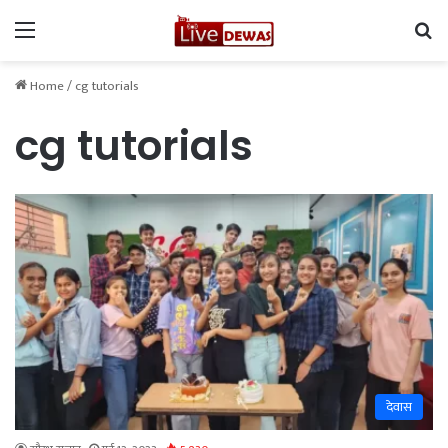
Menu
Se
Home
/
cg tutorials
cg tutorials
देवास