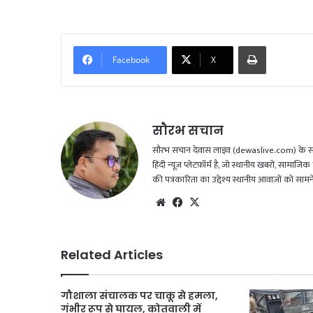
Print
Facebook
X
सौरभ सचान
सौरभ सचान देवास लाइव (dewaslive.com) के संपादक
हिंदी न्यूज़ प्लेटफ़ॉर्म है, जो स्थानीय खबरों, सामा
की पत्रकारिता का उद्देश्य स्थानीय आवाज़ों को सा
We
Fac
X
bsi
eb
te
oo
k
Related Articles
गौशाला संचालक पर चाकू से हमला,
गंभीर रूप से घायल, कोतवाली में