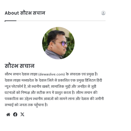
a
o
n
h
c
u
s
a
About सौरभ सचान
e
T
t
t
b
u
a
s
o
b
g
A
o
e
r
p
सौरभ सचान
k
a
p
सौरभ सचान देवास लाइव (dewaslive.com) के संपादक एवं प्रमुख हैं।
देवास लाइव मध्यप्रदेश के देवास जिले से प्रकाशित एक प्रमुख डिजिटल हिंदी
m
न्यूज़ प्लेटफ़ॉर्म है, जो स्थानीय खबरों, सामाजिक मुद्दों और जनहित से जुड़ी
घटनाओं को निष्पक्ष और सटीक रूप में प्रस्तुत करता है। सौरभ सचान की
पत्रकारिता का उद्देश्य स्थानीय आवाज़ों को सामने लाना और देवास की जमीनी
सच्चाई को जनता तक पहुँचाना है।
We
Fac
X
bsi
eb
te
oo