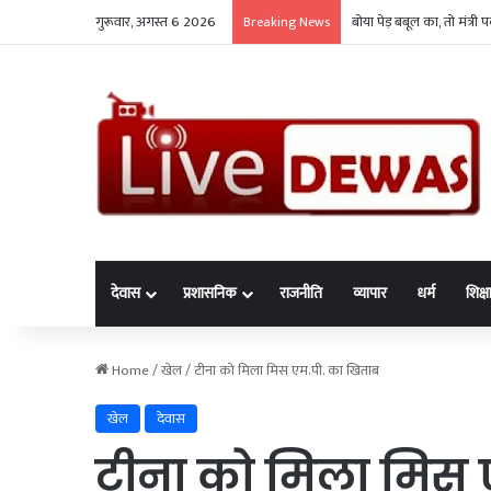
गुरूवार, अगस्त 6 2026
रैली-जुलूस में मोबाइल और 
Breaking News
देवास
प्रशासनिक
राजनीति
व्यापार
धर्म
शिक्ष
Home
/
खेल
/
टीना को मिला मिस एम.पी. का खिताब
खेल
देवास
टीना को मिला मिस 