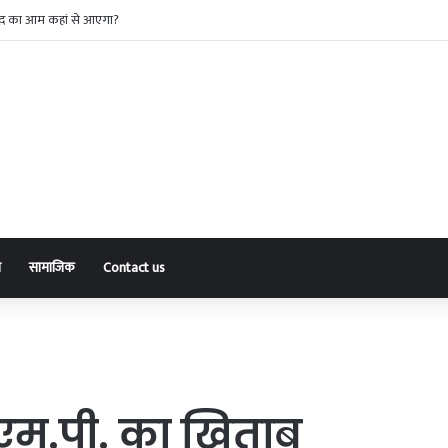
नकदी चुराने वाला अंतरराज्यीय गिरोह पकड़ाया, पांच आरोपी व एक नाबालिग गिरफ्तार
ा
सामाजिक
Contact us
एम.पी. का खिताब