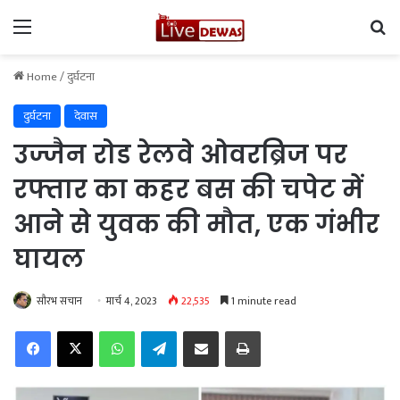
Menu
Se
Home
/
दुर्घटना
दुर्घटना
देवास
उज्जैन रोड रेलवे ओवरब्रिज पर
रफ्तार का कहर बस की चपेट में
आने से युवक की मौत, एक गंभीर
घायल
सौरभ सचान
मार्च 4, 2023
22,535
1 minute read
Facebook
X
WhatsApp
Telegram
Share via Email
Print