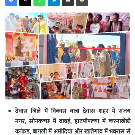
देवास जिले में विकास यात्रा देवास शहर में
संजय
नगर,
सोनकच्‍छ में बावई, हाटपीपल्‍या में करनाखेडी
कांकड,
बागली
में
अमोदिया
और
खातेगांव में भवरास
से