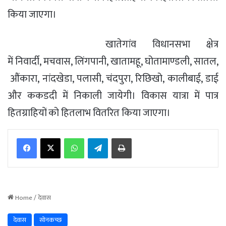
किया जाएगा।
खातेगांव विधानसभा क्षेत्र
में निवार्दी
,
मचवास
,
लिंगपानी
,
खातामहू
,
घोतामाण्‍डली
,
सातल
,
औंकारा
,
नांदखेडा
,
पलासी
,
चंदपुरा
,
रिछिखो
,
कालीबाई
,
डाई
और ककडदी
में निकाली जायेगी। विकास यात्रा में पात्र
हितग्राहियों को हितलाभ वितरित किया जाएगा।
WhatsApp
Telegram
Print