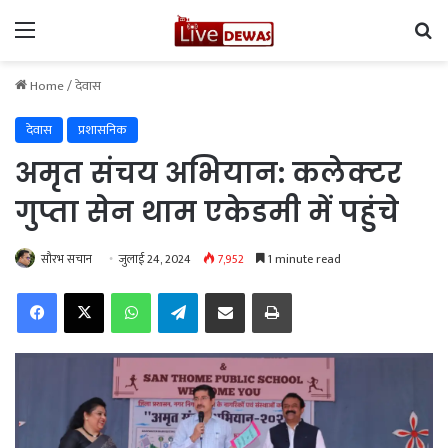
Menu
Se
Home
/
देवास
देवास
प्रशासनिक
अमृत संचय अभियान: कलेक्टर
गुप्ता सेन थाम एकेडमी में पहुंचे
सौरभ सचान
जुलाई 24, 2024
7,952
1 minute read
Facebook
X
WhatsApp
Telegram
Share via Email
Print