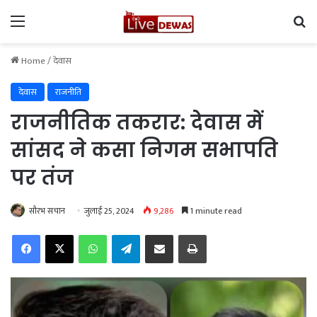
Menu
Se
Home
/
देवास
देवास
राजनीति
राजनीतिक तकरार: देवास में
सांसद ने कसा निगम सभापति
पर तंज
सौरभ सचान
जुलाई 25, 2024
9,286
1 minute read
Facebook
X
WhatsApp
Telegram
Share via Email
Print