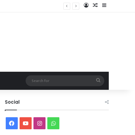
Log In
Random Article
Sidebar
Search
for
Social
Facebook
YouTube
Instagram
WhatsApp