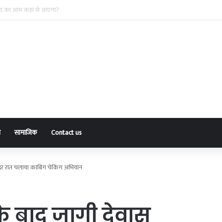
नकदी चुराने वाला अंतरराज्यीय गिरोह पकड़ाया, पांच आरोपी व एक नाबालिग गिरफ्तार
ा
सामाजिक
Contact us
 देर रात चलाया कांबिंग चेकिंग अभियान
के बाद जागी देवास