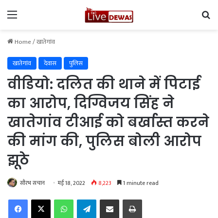
Menu
Se
Home
/
खातेगांव
खातेगांव
देवास
पुलिस
वीडियो: दलित की थाने में पिटाई
का आरोप, दिग्विजय सिंह ने
खातेगांव टीआई को बर्खास्त करने
की मांग की, पुलिस बोली आरोप
झूठे
सौरभ सचान
मई 18, 2022
8,223
1 minute read
Facebook
X
WhatsApp
Telegram
Share via Email
Print