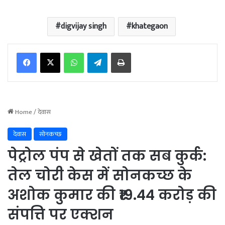
digvijay singh
khategaon
WhatsApp
Telegram
Print