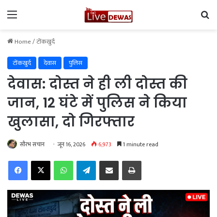
Menu
Se
Home
/
टोंकखुर्द
टोंकखुर्द
देवास
पुलिस
देवास: दोस्त ने ही ली दोस्त की
जान, 12 घंटे में पुलिस ने किया
खुलासा, दो गिरफ्तार
सौरभ सचान
जून 16, 2026
6,973
1 minute read
Facebook
X
WhatsApp
Telegram
Share via Email
Print