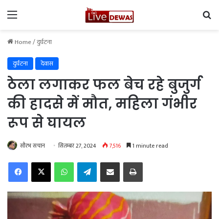
Menu
Se
Home
/
दुर्घटना
दुर्घटना
देवास
ठेला लगाकर फल बेच रहे बुजुर्ग
की हादसे में मौत, महिला गंभीर
रूप से घायल
सौरभ सचान
सितम्बर 27, 2024
7,516
1 minute read
Facebook
X
WhatsApp
Telegram
Share via Email
Print