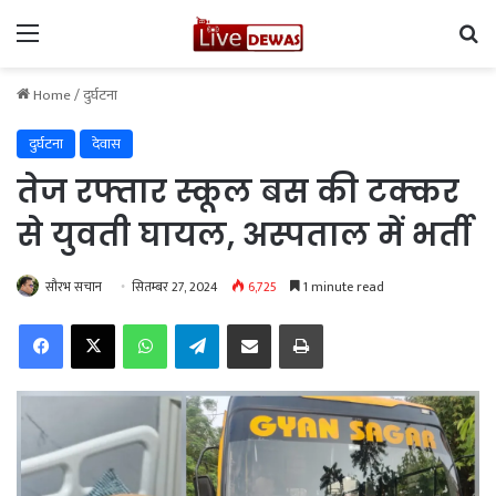
Menu
Se
Home
/
दुर्घटना
दुर्घटना
देवास
तेज रफ्तार स्कूल बस की टक्कर
से युवती घायल, अस्पताल में भर्ती
सौरभ सचान
सितम्बर 27, 2024
6,725
1 minute read
Facebook
X
WhatsApp
Telegram
Share via Email
Print