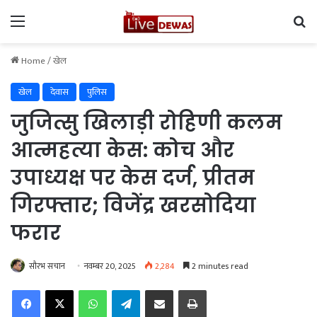
Menu
Se
Home
/
खेल
खेल
देवास
पुलिस
जुजित्सु खिलाड़ी रोहिणी कलम
आत्महत्या केस: कोच और
उपाध्यक्ष पर केस दर्ज, प्रीतम
गिरफ्तार; विजेंद्र खरसोदिया
फरार
सौरभ सचान
नवम्बर 20, 2025
2,284
2 minutes read
Facebook
X
WhatsApp
Telegram
Share via Email
Print