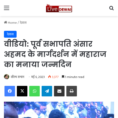
Menu
Se
Home
/
देवास
देवास
वीडियो: पूर्व सभापति अंसार
अहमद के मार्गदर्शन में महाराज
का मनाया जन्मदिन
सौरभ सचान
मई 6, 2023
3,377
1 minute read
Facebook
X
WhatsApp
Telegram
Share via Email
Print