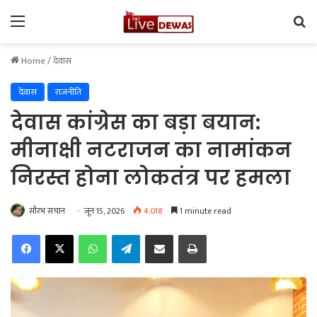
Menu
Se
Home
/
देवास
देवास
राजनीति
देवास कांग्रेस का बड़ा बयान:
मीनाक्षी नटराजन का नामांकन
निरस्त होना लोकतंत्र पर हमला
सौरभ सचान
जून 15, 2026
4,018
1 minute read
Facebook
X
WhatsApp
Telegram
Share via Email
Print