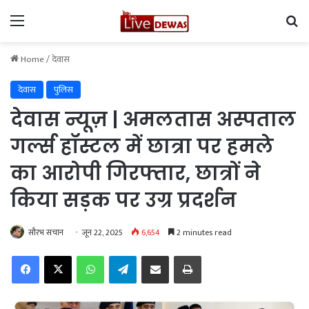
Menu
Se
Home
/
देवास
देवास
पुलिस
देवास न्यूज़ | अमलतास अस्पताल
गर्ल्स हॉस्टल में छात्रा पर हमले
का आरोपी गिरफ्तार, छात्रों ने
किया सड़क पर उग्र प्रदर्शन
सौरभ सचान
जून 22, 2025
6,654
2 minutes read
Facebook
X
WhatsApp
Telegram
Share via Email
Print