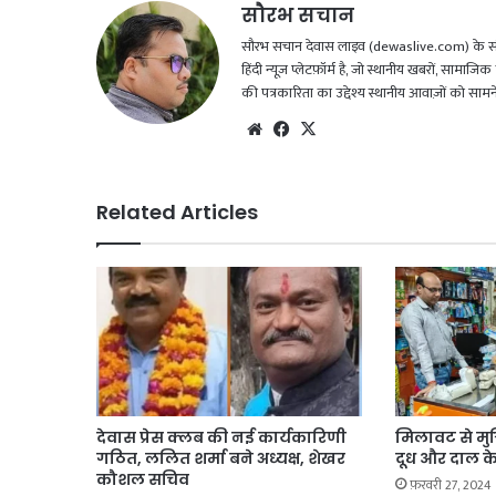
सौरभ सचान
सौरभ सचान देवास लाइव (dewaslive.com) के संपादक
हिंदी न्यूज़ प्लेटफ़ॉर्म है, जो स्थानीय खबरों, सामा
की पत्रकारिता का उद्देश्य स्थानीय आवाज़ों को सा
Website
Facebook
X
Related Articles
देवास प्रेस क्लब की नई कार्यकारिणी
मिलावट से मुक्
गठित, ललित शर्मा बने अध्यक्ष, शेखर
दूध और दाल क
कौशल सचिव
फ़रवरी 27, 2024