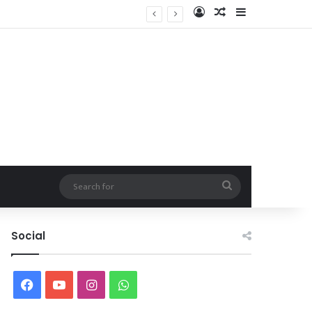
Log In
Random Article
Sidebar
Search
for
Social
Facebook
YouTube
Instagram
WhatsApp