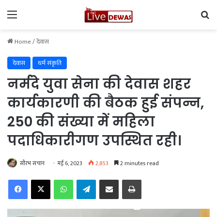
Menu
Se
Home
/
देवास
देवास
धर्म संकृति
नर्मदे युवा सेना की देवास शहर
कार्यकारणी की बैठक हुई संपन्न,
250 की संख्या में महिला
पदाधिकारीगण उपस्थित रही।
सौरभ सचान
मई 6, 2023
2,853
2 minutes read
Facebook
X
WhatsApp
Telegram
Share via Email
Print