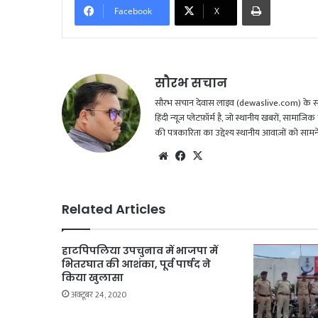
Facebook
X
सौरभ सचान
सौरभ सचान देवास लाइव (dewaslive.com) के संपादक
हिंदी न्यूज़ प्लेटफ़ॉर्म है, जो स्थानीय खबरों, सामा
की पत्रकारिता का उद्देश्य स्थानीय आवाज़ों को सा
We
Fac
X
bsi
eb
te
oo
k
Related Articles
हाटपिपलिया उपचुनाव में भाजपा में
भितरघात की आशंका, पूर्व पार्षद ने
किया खुलासा
अक्टूबर 24, 2020