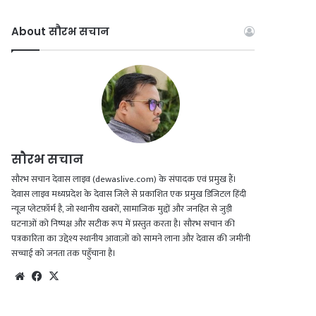
a
o
n
h
c
u
s
a
About सौरभ सचान
e
T
t
t
b
u
a
s
o
b
g
A
o
e
r
p
सौरभ सचान
k
a
p
सौरभ सचान देवास लाइव (dewaslive.com) के संपादक एवं प्रमुख हैं।
देवास लाइव मध्यप्रदेश के देवास जिले से प्रकाशित एक प्रमुख डिजिटल हिंदी
m
न्यूज़ प्लेटफ़ॉर्म है, जो स्थानीय खबरों, सामाजिक मुद्दों और जनहित से जुड़ी
घटनाओं को निष्पक्ष और सटीक रूप में प्रस्तुत करता है। सौरभ सचान की
पत्रकारिता का उद्देश्य स्थानीय आवाज़ों को सामने लाना और देवास की जमीनी
सच्चाई को जनता तक पहुँचाना है।
We
Fac
X
bsi
eb
te
oo