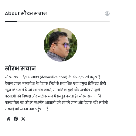
a
o
n
h
c
u
s
a
About सौरभ सचान
e
T
t
t
b
u
a
s
o
b
g
A
o
e
r
p
सौरभ सचान
k
a
p
सौरभ सचान देवास लाइव (dewaslive.com) के संपादक एवं प्रमुख हैं।
देवास लाइव मध्यप्रदेश के देवास जिले से प्रकाशित एक प्रमुख डिजिटल हिंदी
m
न्यूज़ प्लेटफ़ॉर्म है, जो स्थानीय खबरों, सामाजिक मुद्दों और जनहित से जुड़ी
घटनाओं को निष्पक्ष और सटीक रूप में प्रस्तुत करता है। सौरभ सचान की
पत्रकारिता का उद्देश्य स्थानीय आवाज़ों को सामने लाना और देवास की जमीनी
सच्चाई को जनता तक पहुँचाना है।
We
Fac
X
bsi
eb
te
oo