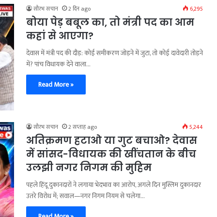
सौरभ सचान
2 दिन ago
6,295
बोया पेड़ बबूल का, तो मंत्री पद का आम
कहां से आएगा?
देवास में मंत्री पद की दौड़: कोई समीकरण जोड़ने में जुटा, तो कोई दावेदारी तोड़ने
में? पांच विधायक देने वाला…
Read More »
सौरभ सचान
2 सप्ताह ago
5,244
अतिक्रमण हटाओ या गुट बचाओ? देवास
में सांसद-विधायक की खींचतान के बीच
उलझी नगर निगम की मुहिम
पहले हिंदू दुकानदारों ने लगाया भेदभाव का आरोप, अगले दिन मुस्लिम दुकानदार
उतरे विरोध में; सवाल—नगर निगम नियम से चलेगा…
Read More »