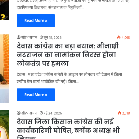
Dewas Live | अपनी ही पार्टी के कुछ नेताओं की भूमिका से नाराज बताए जा रहे
हाटपिपल्या विधायक; संगठनात्मक नियुक्तियों…
Read More »
सौरभ सचान
जून 15, 2026
4,018
देवास कांग्रेस का बड़ा बयान: मीनाक्षी
नटराजन का नामांकन निरस्त होना
लोकतंत्र पर हमला
देवास। मध्य प्रदेश कांग्रेस कमेटी के आह्वान पर सोमवार को देवास में जिला
स्तरीय प्रेस वार्ता आयोजित की गई। जिला…
Read More »
सौरभ सचान
मई 24, 2026
2,518
देवास जिला किसान कांग्रेस की नई
कार्यकारिणी घोषित, ब्लॉक अध्यक्ष भी